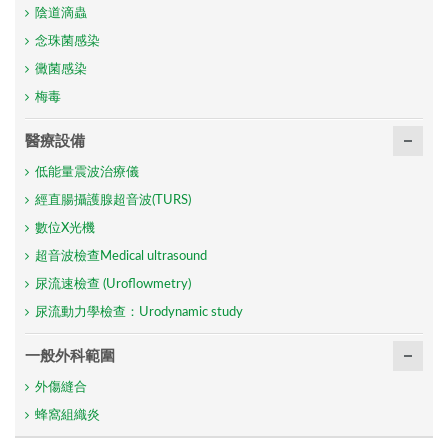
陰道滴蟲
念珠菌感染
黴菌感染
梅毒
醫療設備
低能量震波治療儀
經直腸攝護腺超音波(TURS)
數位X光機
超音波檢查Medical ultrasound
尿流速檢查 (Uroflowmetry)
尿流動力學檢查：Urodynamic study
一般外科範圍
外傷縫合
蜂窩組織炎