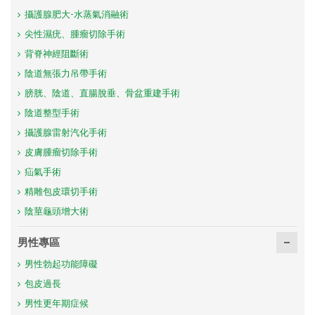
攝護腺肥大-水蒸氣消融術
尖性濕疣、腫瘤切除手術
背脊神經阻斷術
陰道無張力吊帶手術
膀胱、陰道、直腸脫垂、骨盆重建手術
陰道整型手術
攝護腺雷射汽化手術
皮膚腫瘤切除手術
疝氣手術
精雕包皮環切手術
陰莖龜頭增大術
男性專區
男性勃起功能障礙
包皮過長
男性更年期症候