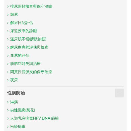
排尿困難檢查與保守治療
頻尿
解尿日記評估
尿道狹窄的診斷
逼尿肌不穩(膀胱抽筋)
解尿疼痛的評估與檢查
血尿的評估
膀胱功能失調治療
間質性膀胱炎的保守治療
夜尿
性病防治
淋病
尖性濕疣(菜花)
人類乳突病毒HPV DNA 篩檢
疱疹病毒