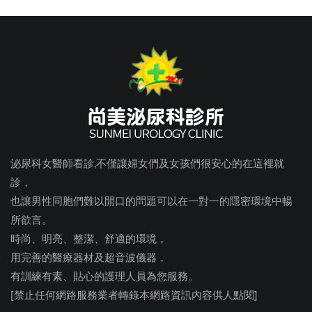
泌尿科女醫師看診,不僅讓婦女們及女孩們很安心的在這裡就
診，
也讓男性同胞們難以開口的問題可以在一對一的隱密環境中暢
所欲言。
時尚、明亮、整潔、舒適的環境，
用完善的醫療器材及超音波儀器，
有訓練有素、貼心的護理人員為您服務。
[禁止任何網路服務業者轉錄本網路資訊內容供人點閱]