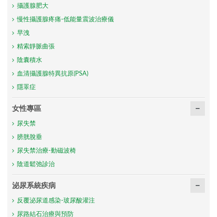
攝護腺肥大
慢性攝護腺疼痛-低能量震波治療儀
早洩
精索靜脈曲張
陰囊積水
血清攝護腺特異抗原(PSA)
隱睪症
女性專區
尿失禁
膀胱脫垂
尿失禁治療-動磁波椅
陰道鬆弛診治
泌尿系統疾病
反覆泌尿道感染-玻尿酸灌注
尿路結石治療與預防