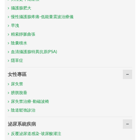
攝護腺肥大
慢性攝護腺疼痛-低能量震波治療儀
早洩
精索靜脈曲張
陰囊積水
血清攝護腺特異抗原(PSA)
隱睪症
女性專區
尿失禁
膀胱脫垂
尿失禁治療-動磁波椅
陰道鬆弛診治
泌尿系統疾病
反覆泌尿道感染-玻尿酸灌注