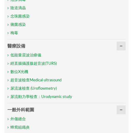
陰道滴蟲
念珠菌感染
黴菌感染
梅毒
醫療設備
低能量震波治療儀
經直腸攝護腺超音波(TURS)
數位X光機
超音波檢查Medical ultrasound
尿流速檢查 (Uroflowmetry)
尿流動力學檢查：Urodynamic study
一般外科範圍
外傷縫合
蜂窩組織炎