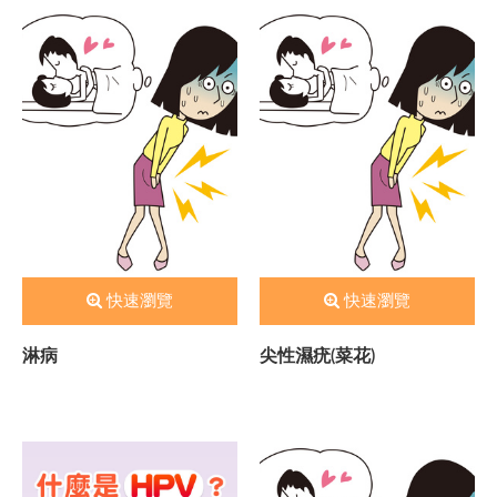
快速瀏覽
快速瀏覽
淋病
尖性濕疣(菜花)