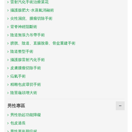
雷射汽化手術治療菜花
攝護腺肥大-水蒸氣消融術
尖性濕疣、腫瘤切除手術
背脊神經阻斷術
陰道無張力吊帶手術
膀胱、陰道、直腸脫垂、骨盆重建手術
陰道整型手術
攝護腺雷射汽化手術
皮膚腫瘤切除手術
疝氣手術
精雕包皮環切手術
陰莖龜頭增大術
男性專區
男性勃起功能障礙
包皮過長
男性更年期症候