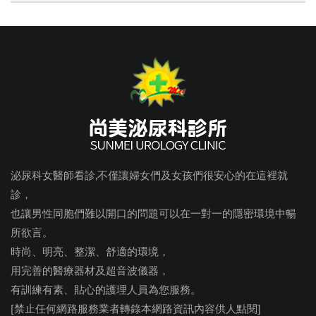
泌尿科女醫師看診,不僅讓婦女們及女孩們很安心的在這裡就
診，
也讓男性同胞們難以開口的問題可以在一對一的隱密環境中暢
所欲言。
時尚、明亮、整潔、舒適的環境，
用完善的醫療器材及超音波儀器，
有訓練有素、貼心的護理人員為您服務。
[禁止任何網路服務業者轉錄本網路資訊內容供人點閱]