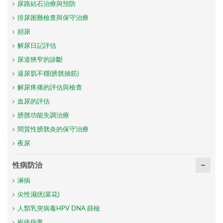
尿路結石治療與預防
排尿困難檢查與保守治療
頻尿
解尿日記評估
尿道狹窄的診斷
逼尿肌不穩(膀胱抽筋)
解尿疼痛的評估與檢查
血尿的評估
膀胱功能失調治療
間質性膀胱炎的保守治療
夜尿
性病防治
淋病
尖性濕疣(菜花)
人類乳突病毒HPV DNA 篩檢
疱疹病毒