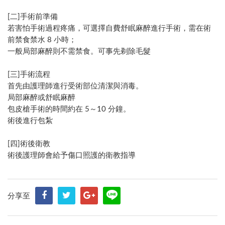
[二]手術前準備
若害怕手術過程疼痛，可選擇自費舒眠麻醉進行手術，需在術
前禁食禁水 8 小時；
一般局部麻醉則不需禁食。可事先剃除毛髮
[三]手術流程
首先由護理師進行受術部位清潔與消毒。
局部麻醉或舒眠麻醉
包皮槍手術的時間約在 5～10 分鐘。
術後進行包紮
[四]術後衛教
術後護理師會給予傷口照護的衛教指導
分享至