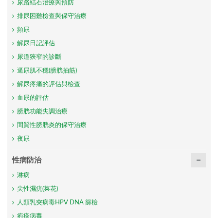
尿路結石治療與預防
排尿困難檢查與保守治療
頻尿
解尿日記評估
尿道狹窄的診斷
逼尿肌不穩(膀胱抽筋)
解尿疼痛的評估與檢查
血尿的評估
膀胱功能失調治療
間質性膀胱炎的保守治療
夜尿
性病防治
淋病
尖性濕疣(菜花)
人類乳突病毒HPV DNA 篩檢
疱疹病毒