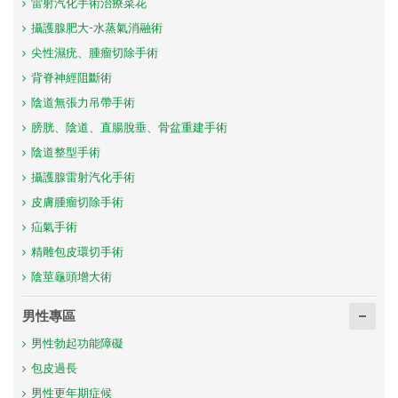
雷射汽化手術治療菜花
攝護腺肥大-水蒸氣消融術
尖性濕疣、腫瘤切除手術
背脊神經阻斷術
陰道無張力吊帶手術
膀胱、陰道、直腸脫垂、骨盆重建手術
陰道整型手術
攝護腺雷射汽化手術
皮膚腫瘤切除手術
疝氣手術
精雕包皮環切手術
陰莖龜頭增大術
男性專區
男性勃起功能障礙
包皮過長
男性更年期症候