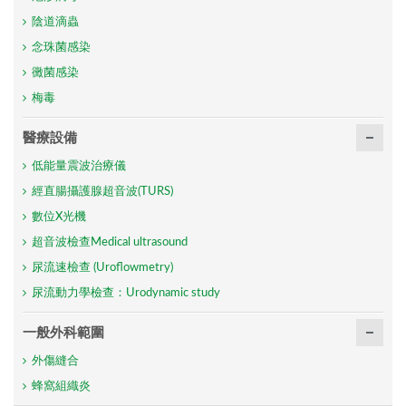
陰道滴蟲
念珠菌感染
黴菌感染
梅毒
醫療設備
低能量震波治療儀
經直腸攝護腺超音波(TURS)
數位X光機
超音波檢查Medical ultrasound
尿流速檢查 (Uroflowmetry)
尿流動力學檢查：Urodynamic study
一般外科範圍
外傷縫合
蜂窩組織炎