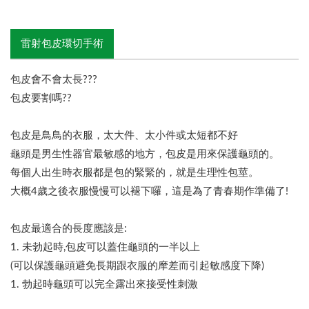
雷射包皮環切手術
包皮會不會太長???
包皮要割嗎??
包皮是鳥鳥的衣服，太大件、太小件或太短都不好
龜頭是男生性器官最敏感的地方，包皮是用來保護龜頭的。
每個人出生時衣服都是包的緊緊的，就是生理性包莖。
大概4歲之後衣服慢慢可以褪下囉，這是為了青春期作準備了!
包皮最適合的長度應該是:
1. 未勃起時,包皮可以蓋住龜頭的一半以上
(可以保護龜頭避免長期跟衣服的摩差而引起敏感度下降)
1. 勃起時龜頭可以完全露出來接受性刺激