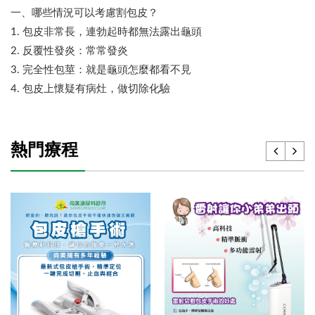
一、哪些情況可以考慮割包皮？
1. 包皮非常長，連勃起時都無法露出龜頭
2. 反覆性發炎：常常發炎
3. 完全性包莖：就是龜頭怎麼都看不見
4. 包皮上懷疑有病灶，做切除化驗
熱門療程