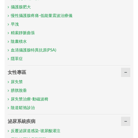
攝護腺肥大
慢性攝護腺疼痛-低能量震波治療儀
早洩
精索靜脈曲張
陰囊積水
血清攝護腺特異抗原(PSA)
隱睪症
女性專區
尿失禁
膀胱脫垂
尿失禁治療-動磁波椅
陰道鬆弛診治
泌尿系統疾病
反覆泌尿道感染-玻尿酸灌注