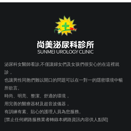
泌尿科女醫師看診,不僅讓婦女們及女孩們很安心的在這裡就
診，
也讓男性同胞們難以開口的問題可以在一對一的隱密環境中暢
所欲言。
時尚、明亮、整潔、舒適的環境，
用完善的醫療器材及超音波儀器，
有訓練有素、貼心的護理人員為您服務。
[禁止任何網路服務業者轉錄本網路資訊內容供人點閱]