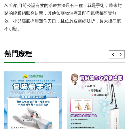
A: 疝氣目前公認有效的治療方法只有一種，就是手術，將未封
閉的腹膜鞘狀突封閉，其他如藥物治療及配疝氣帶都證實無
效。小兒疝氣採用迷你刀口，且位於皮膚縐皺折，長大後疤痕
不明顯。
熱門療程