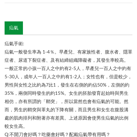
疝氣
疝氣手術:
疝氣一般發生率為 1-4％。早產兒、有家族性者、腹水者、隱睪
症者、尿道下裂症者、及有結締組織障礙者，其發生率較高。
一般正常的小孩一百人之中約有2-5人，早產兒一百人之中約有
5-30人，成年人一百人之中約有1-2人；女性也有，但是較少，
男性與女性之比約為7比1，發生在右側的約佔50%，左側的約
35%，兩側同時發生的約15%。女生的胚胎發育起始時與男生
相仿，亦有所謂的「鞘突」，所以當然也會有疝氣的可能。然
而，男生的鞘突與睪丸的下降有關，而且男生和女生在腹股溝
處的肌肉排列和附著亦有差異。上述原因會使男生疝氣的比例
較女生高。
Q:不開刀會好嗎？吃藥會好嗎？配戴疝氣帶有用嗎？