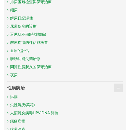
排尿困難檢查與保守治療
頻尿
解尿日記評估
尿道狹窄的診斷
逼尿肌不穩(膀胱抽筋)
解尿疼痛的評估與檢查
血尿的評估
膀胱功能失調治療
間質性膀胱炎的保守治療
夜尿
性病防治
淋病
尖性濕疣(菜花)
人類乳突病毒HPV DNA 篩檢
疱疹病毒
陰道滴蟲