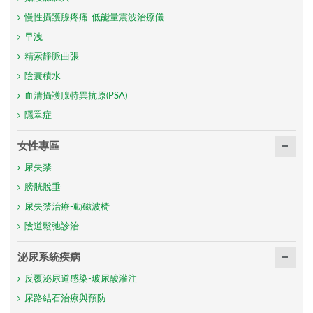
慢性攝護腺疼痛-低能量震波治療儀
早洩
精索靜脈曲張
陰囊積水
血清攝護腺特異抗原(PSA)
隱睪症
女性專區
尿失禁
膀胱脫垂
尿失禁治療-動磁波椅
陰道鬆弛診治
泌尿系統疾病
反覆泌尿道感染-玻尿酸灌注
尿路結石治療與預防