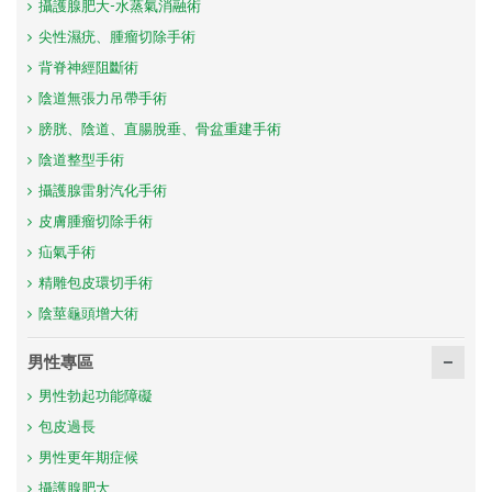
攝護腺肥大-水蒸氣消融術
尖性濕疣、腫瘤切除手術
背脊神經阻斷術
陰道無張力吊帶手術
膀胱、陰道、直腸脫垂、骨盆重建手術
陰道整型手術
攝護腺雷射汽化手術
皮膚腫瘤切除手術
疝氣手術
精雕包皮環切手術
陰莖龜頭增大術
男性專區
男性勃起功能障礙
包皮過長
男性更年期症候
攝護腺肥大