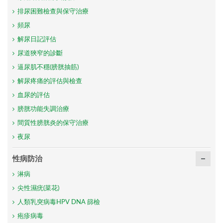
排尿困難檢查與保守治療
頻尿
解尿日記評估
尿道狹窄的診斷
逼尿肌不穩(膀胱抽筋)
解尿疼痛的評估與檢查
血尿的評估
膀胱功能失調治療
間質性膀胱炎的保守治療
夜尿
性病防治
淋病
尖性濕疣(菜花)
人類乳突病毒HPV DNA 篩檢
疱疹病毒