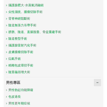
攝護腺肥大-水蒸氣消融術
尖性濕疣、腫瘤切除手術
背脊神經阻斷術
陰道無張力吊帶手術
膀胱、陰道、直腸脫垂、骨盆重建手術
陰道整型手術
攝護腺雷射汽化手術
皮膚腫瘤切除手術
疝氣手術
精雕包皮環切手術
陰莖龜頭增大術
男性專區
男性勃起功能障礙
包皮過長
男性更年期症候