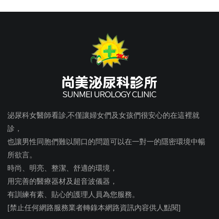
泌尿科女醫師看診,不僅讓婦女們及女孩們很安心的在這裡就
診，
也讓男性同胞們難以開口的問題可以在一對一的隱密環境中暢
所欲言。
時尚、明亮、整潔、舒適的環境，
用完善的醫療器材及超音波儀器，
有訓練有素、貼心的護理人員為您服務。
[禁止任何網路服務業者轉錄本網路資訊內容供人點閱]