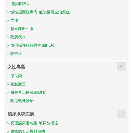
攝護腺肥大
慢性攝護腺疼痛-低能量震波治療儀
早洩
精索靜脈曲張
陰囊積水
血清攝護腺特異抗原(PSA)
隱睪症
女性專區
尿失禁
膀胱脫垂
尿失禁治療-動磁波椅
陰道鬆弛診治
泌尿系統疾病
反覆泌尿道感染-玻尿酸灌注
尿路結石治療與預防