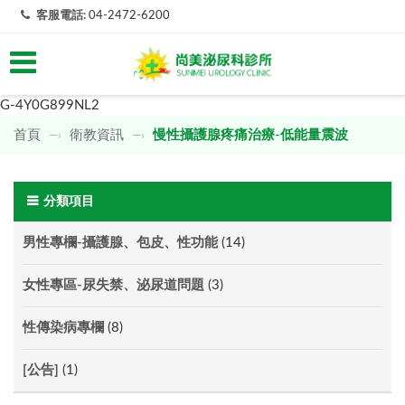
客服電話:
04-2472-6200
G-4Y0G899NL2
首頁
衛教資訊
慢性攝護腺疼痛治療-低能量震波
—›
—›
分類項目
男性專欄-攝護腺、包皮、性功能
(14)
女性專區-尿失禁、泌尿道問題
(3)
性傳染病專欄
(8)
[公告]
(1)