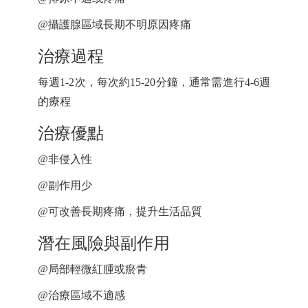
@
攝護腺區域長期不明原因疼痛
治療過程
1-2
15-20
4-6
每週
次，每次約
分鐘，通常需進行
週
的療程
治療優點
@
非侵入性
@
副作用少
@
可改善長期疼痛，提升生活品質
潛在風險與副作用
@
局部輕微紅腫或瘀青
@
治療區域不適感