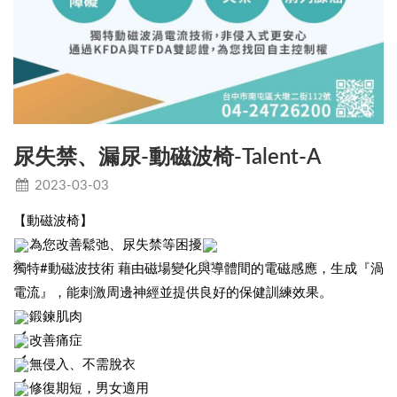
尿失禁、漏尿-動磁波椅-Talent-A
2023-03-03
【動磁波椅】
為您改善鬆弛、尿失禁等困擾
獨特#動磁波技術 藉由磁場變化與導體間的電磁感應，生成『渦
電流』，能刺激周邊神經並提供良好的保健訓練效果。
鍛鍊肌肉
改善痛症
無侵入、不需脫衣
修復期短，男女適用