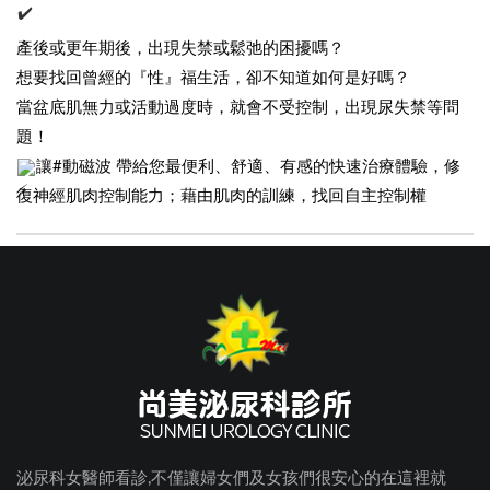
產後或更年期後，出現失禁或鬆弛的困擾嗎？
想要找回曾經的『性』福生活，卻不知道如何是好嗎？
當盆底肌無力或活動過度時，就會不受控制，出現尿失禁等問
題！
讓#動磁波 帶給您最便利、舒適、有感的快速治療體驗，修
復神經肌肉控制能力；藉由肌肉的訓練，找回自主控制權
泌尿科女醫師看診,不僅讓婦女們及女孩們很安心的在這裡就