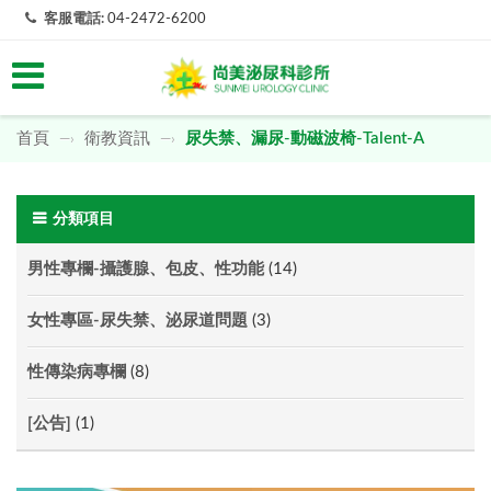
客服電話:
04-2472-6200
首頁
衛教資訊
尿失禁、漏尿-動磁波椅-Talent-A
—›
—›
分類項目
男性專欄-攝護腺、包皮、性功能
(14)
女性專區-尿失禁、泌尿道問題
(3)
性傳染病專欄
(8)
[公告]
(1)